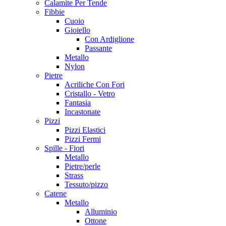
Calamite Per Tende
Fibbie
Cuoio
Gioiello
Con Ardiglione
Passante
Metallo
Nylon
Pietre
Acriliche Con Fori
Cristallo - Vetro
Fantasia
Incastonate
Pizzi
Pizzi Elastici
Pizzi Fermi
Spille - Fiori
Metallo
Pietre/perle
Strass
Tessuto/pizzo
Catene
Metallo
Alluminio
Ottone