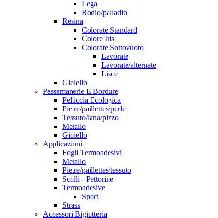
Lega
Rodio/palladio
Resina
Colorate Standard
Colore Iris
Colorate Sottovuoto
Lavorate
Lavorate/alternate
Lisce
Gioiello
Passamanerie E Bordure
Pelliccia Ecologica
Pietre/paillettes/perle
Tessuto/lana/pizzo
Metallo
Gioiello
Applicazioni
Fogli Termoadesivi
Metallo
Pietre/paillettes/tessuto
Scolli - Pettorine
Termoadesive
Sport
Strass
Accessori Bigiotteria