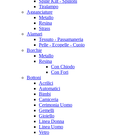
Spille Kilt - Spilloni
Tiralampo
Agganciature
Metallo
Resina
Strass
Alamari
Tessuto - Passamaneria
Pelle - Ecopelle - Cuoio
Borchie
Metallo
Resina
Con Chiodo
Con Fori
Bottoni
Acrilici
Automatici
Bimbi
Camiceria
Cerimonia Uomo
Gemelli
Gioiello
Linea Donna
Linea Uomo
Vetro