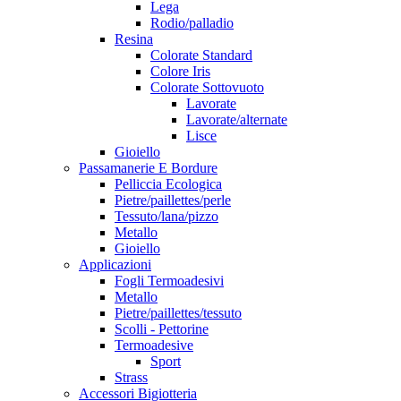
Lega
Rodio/palladio
Resina
Colorate Standard
Colore Iris
Colorate Sottovuoto
Lavorate
Lavorate/alternate
Lisce
Gioiello
Passamanerie E Bordure
Pelliccia Ecologica
Pietre/paillettes/perle
Tessuto/lana/pizzo
Metallo
Gioiello
Applicazioni
Fogli Termoadesivi
Metallo
Pietre/paillettes/tessuto
Scolli - Pettorine
Termoadesive
Sport
Strass
Accessori Bigiotteria