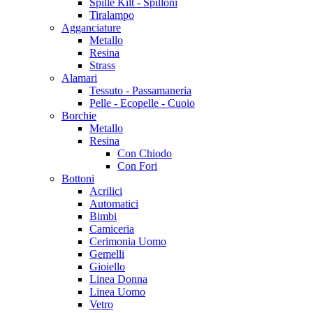
Spille Kilt - Spilloni
Tiralampo
Agganciature
Metallo
Resina
Strass
Alamari
Tessuto - Passamaneria
Pelle - Ecopelle - Cuoio
Borchie
Metallo
Resina
Con Chiodo
Con Fori
Bottoni
Acrilici
Automatici
Bimbi
Camiceria
Cerimonia Uomo
Gemelli
Gioiello
Linea Donna
Linea Uomo
Vetro