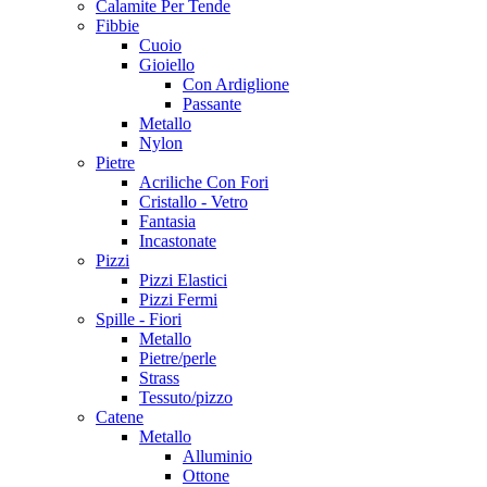
Calamite Per Tende
Fibbie
Cuoio
Gioiello
Con Ardiglione
Passante
Metallo
Nylon
Pietre
Acriliche Con Fori
Cristallo - Vetro
Fantasia
Incastonate
Pizzi
Pizzi Elastici
Pizzi Fermi
Spille - Fiori
Metallo
Pietre/perle
Strass
Tessuto/pizzo
Catene
Metallo
Alluminio
Ottone