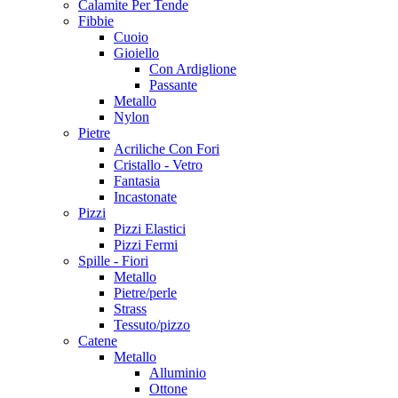
Calamite Per Tende
Fibbie
Cuoio
Gioiello
Con Ardiglione
Passante
Metallo
Nylon
Pietre
Acriliche Con Fori
Cristallo - Vetro
Fantasia
Incastonate
Pizzi
Pizzi Elastici
Pizzi Fermi
Spille - Fiori
Metallo
Pietre/perle
Strass
Tessuto/pizzo
Catene
Metallo
Alluminio
Ottone