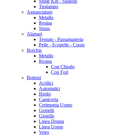
Spille Kilt - Spilloni
Tiralampo
Agganciature
Metallo
Resina
Strass
Alamari
Tessuto - Passamaneria
Pelle - Ecopelle - Cuoio
Borchie
Metallo
Resina
Con Chiodo
Con Fori
Bottoni
Acrilici
Automatici
Bimbi
Camiceria
Cerimonia Uomo
Gemelli
Gioiello
Linea Donna
Linea Uomo
Vetro