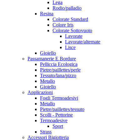
Lega
Rodio/palladio
Resina
Colorate Standard
Colore Iris
Colorate Sottovuoto
Lavorate
Lavorate/alternate
Lisce
Gioiello
Passamanerie E Bordure
Pelliccia Ecologica
Pietre/paillettes/perle
Tessuto/lana/pizzo
Metallo
Gioiello
Applicazioni
Fogli Termoadesivi
Metallo
Pietre/paillettes/tessuto
Scolli - Pettorine
Termoadesive
Sport
Strass
Accessori Bigiotteria